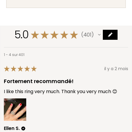
5.0
★
★
★
★
★
401
401
1 - 4 sur 401
★
★
★
★
★
il y a 2 mois
Fortement recommandé!
I like this ring very much. Thank you very much 😊
Ellen S.