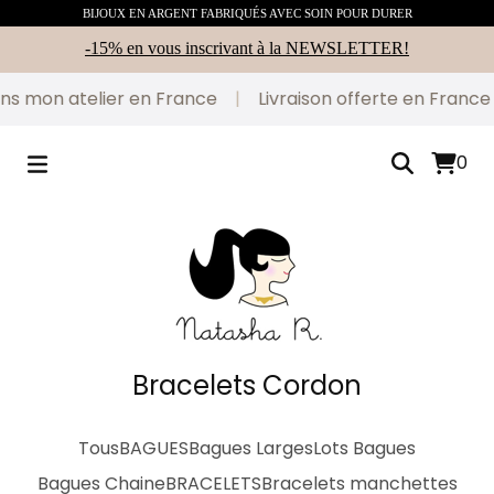
BIJOUX EN ARGENT FABRIQUÉS AVEC SOIN POUR DURER
-15% en vous inscrivant à la NEWSLETTER!
s mon atelier en France
|
Livraison offerte en France
0
Bracelets Cordon
Tous
BAGUES
Bagues Larges
Lots Bagues
Bagues Chaine
BRACELETS
Bracelets manchettes