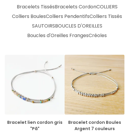
Bracelets Tissés
Bracelets Cordon
COLLIERS
Colliers Boules
Colliers Pendentifs
Colliers Tissés
SAUTOIRS
BOUCLES D'OREILLES
Boucles d'Oreilles Franges
Créoles
Bracelet lien cordon gris
Bracelet cordon Boules
"Pã"
Argent 7 couleurs