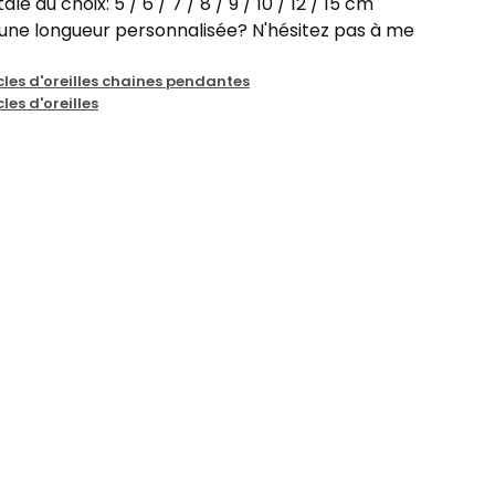
le au choix: 5 / 6 / 7 / 8 / 9 / 10 / 12 / 15 cm
 une longueur personnalisée? N'hésitez pas à me
cles d'oreilles chaines pendantes
les d'oreilles