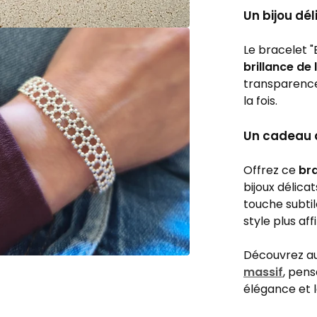
Un bijou dé
Le bracelet "B
brillance de 
transparence
la fois.
Un cadeau 
Offrez ce
bra
bijoux délica
touche subti
style plus aff
Découvrez a
massif
, pen
élégance et 