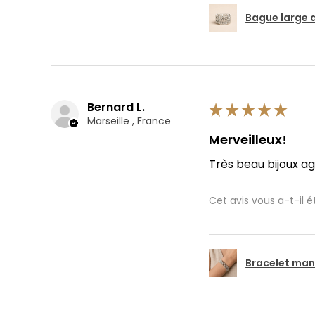
Bague large 
Bernard L.
★
★
★
★
★
Marseille , France
Merveilleux!
Très beau bijoux a
Cet avis vous a-t-il ét
Bracelet man