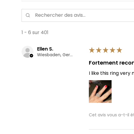
1 - 6 sur 401
Ellen S.
★
★
★
★
★
Wiesbaden, Germany
Fortement rec
I like this ring ve
Cet avis vous a-t-il ét