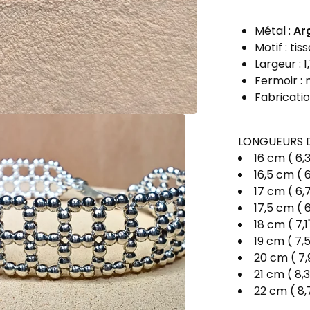
Métal :
Ar
Motif : tis
Largeur : 1
Fermoir :
Fabricatio
LONGUEURS D
16 cm ( 6,3
16,5 cm ( 6
17 cm ( 6,
17,5 cm ( 6
18 cm ( 7,1
19 cm ( 7,5
20 cm ( 7,
21 cm ( 8,3
22 cm ( 8,