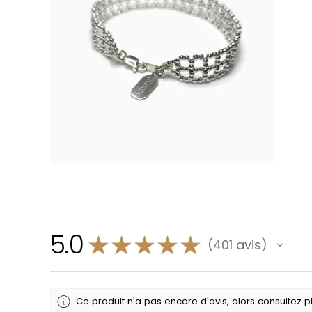
5.0
★
★
★
★
★
401
avis
401
Ce produit n'a pas encore d'avis, alors consultez pl