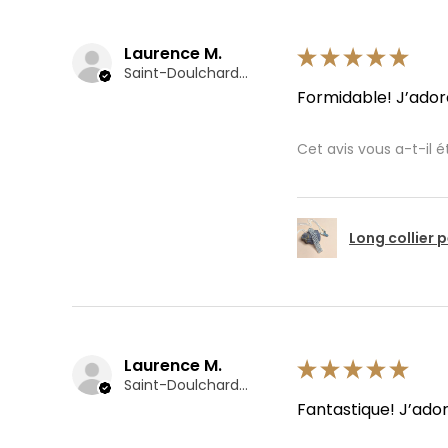
Laurence M.
★
★
★
★
★
Saint-Doulchard, Cher
Formidable! J’ador
Cet avis vous a-t-il ét
Long collier 
Laurence M.
★
★
★
★
★
Saint-Doulchard, Cher
Fantastique! J’ado