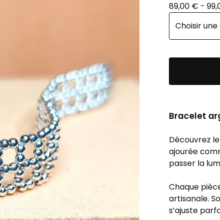
89,00
€
- 99
Bracelet ar
Découvrez l
ajourée comme
passer la lum
Chaque pièc
artisanale. 
s’ajuste parf