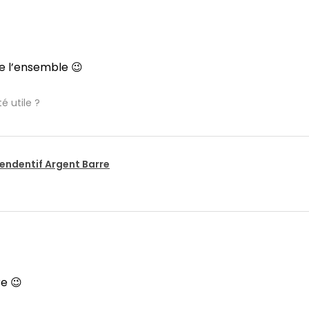
e l’ensemble 😉
é utile ?
pendentif Argent Barre
re 😉