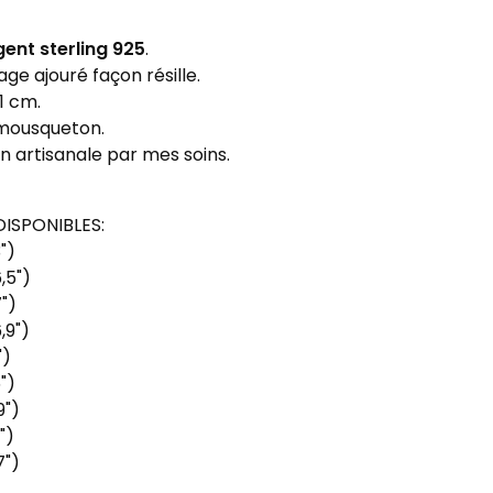
gent sterling 925
.
sage ajouré façon résille.
,1 cm.
 mousqueton.
n artisanale par mes soins.
ISPONIBLES:
")
,5")
7")
,9")
")
")
9")
")
7")