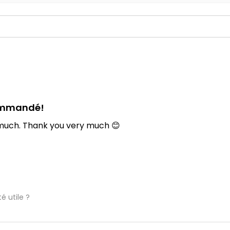
ommandé!
ry much. Thank you very much 😊
é utile ?