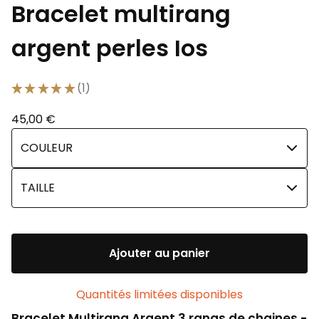
Bracelet multirang
argent perles Ios
★
★
★
★
★
1
1
45,00
€
Ajouter au panier
Quantités limitées disponibles
Bracelet Multirang Argent 3 rangs de chaines -