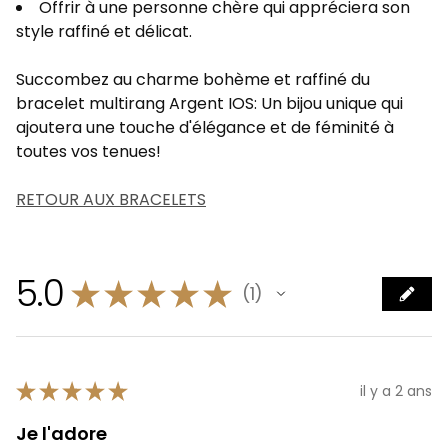
Offrir à une personne chère qui appréciera son
style raffiné et délicat.
Succombez au charme bohème et raffiné du
bracelet multirang Argent IOS: Un bijou unique qui
ajoutera une touche d'élégance et de féminité à
toutes vos tenues!
RETOUR AUX BRACELETS
5.0
★
★
★
★
★
1
1
★
★
★
★
★
il y a 2 ans
Je l'adore