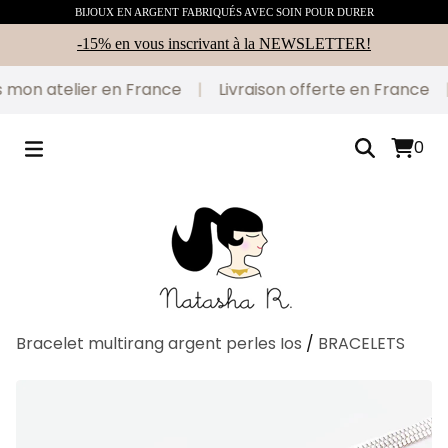
BIJOUX EN ARGENT FABRIQUÉS AVEC SOIN POUR DURER
-15% en vous inscrivant à la NEWSLETTER!
mon atelier en France
|
Livraison offerte en France
|
0
Bracelet multirang argent perles Ios
/
BRACELETS