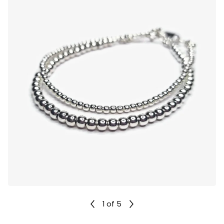
1
of 5