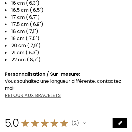
16 cm ( 6,3")
16,5 cm ( 6,5")
17 cm ( 6,7")
17,5 cm ( 6,9")
18 cm ( 7,1")
19 cm ( 7,5")
20 cm ( 7,9")
21 cm ( 8,3")
22 cm ( 8,7")
Personnalisation / Sur-mesure:
Vous souhaitez une longueur différente, contactez-
moi!
RETOUR AUX BRACELETS
5.0
★
★
★
★
★
2
2