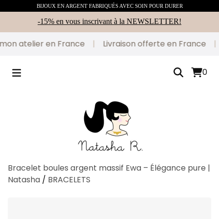
BIJOUX EN ARGENT FABRIQUÉS AVEC SOIN POUR DURER
-15% en vous inscrivant à la NEWSLETTER!
on atelier en France
|
Livraison offerte en France
|
0
Bracelet boules argent massif Ewa – Élégance pure |
Natasha
/
BRACELETS