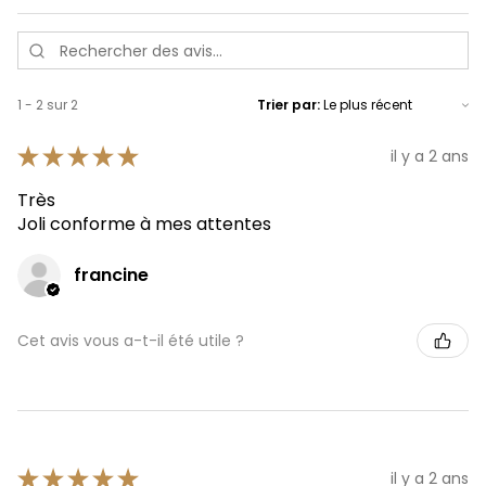
1 - 2 sur 2
Trier par:
★
★
★
★
★
il y a 2 ans
Très
Joli conforme à mes attentes
francine
Cet avis vous a-t-il été utile ?
★
★
★
★
★
il y a 2 ans