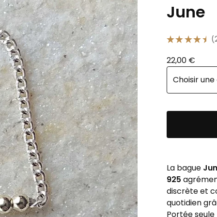
June
★
★
★
★
★
2
22,00
€
La bague
Ju
925
agrémenté
discrète et 
quotidien grâ
Portée seule 