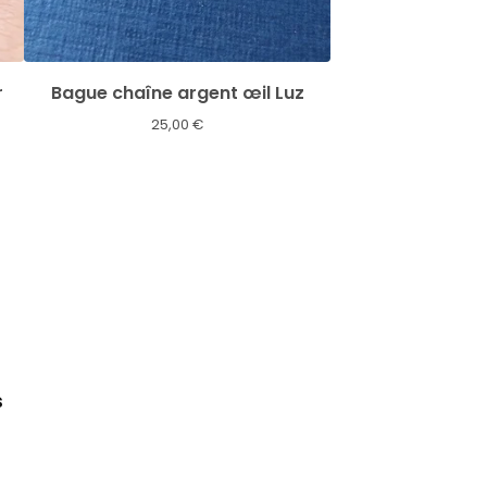
r
Bague chaîne argent œil Luz
25,00
€
s