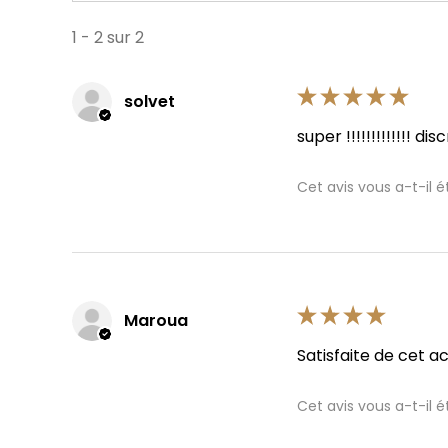
1 - 2 sur 2
★
★
★
★
★
solvet
super !!!!!!!!!!!!! dis
Cet avis vous a-t-il ét
★
★
★
★
★
Maroua
Satisfaite de cet ac
Cet avis vous a-t-il ét