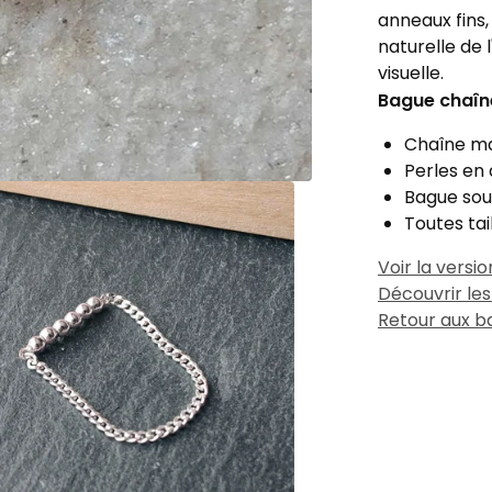
anneaux fins,
naturelle de 
visuelle.
Bague chaîn
Chaîne ma
Perles en
Bague sou
Toutes tai
Voir la versi
Découvrir le
Retour aux b