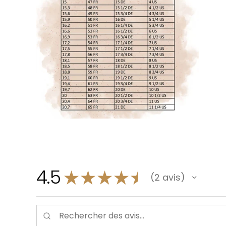
4.5
★
★
★
★
★
2
avis
2