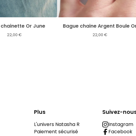
chainette Or June
Bague chaine Argent Boule O
22,00
€
22,00
€
Plus
Suivez-nou
L'univers Natasha R
Instagram
Paiement sécurisé
Facebook