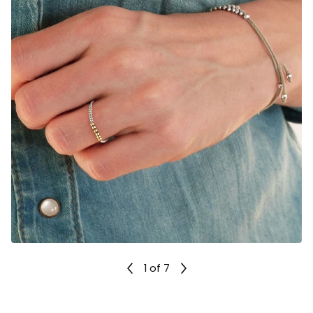
1
of 7